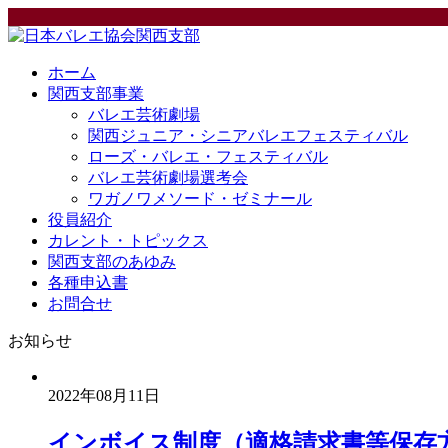
ホーム
関西支部事業
バレエ芸術劇場
関西ジュニア・シニアバレエフェスティバル
ローズ・バレエ・フェスティバル
バレエ芸術劇場選考会
ワガノワメソード・ゼミナール
役員紹介
カレント・トピックス
関西支部のあゆみ
各種申込書
お問合せ
お知らせ
2022年08月11日
インボイス制度（適格請求書等保存