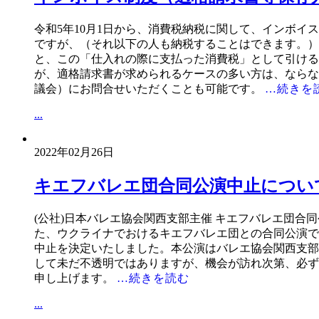
令和5年10月1日から、消費税納税に関して、インボイ
ですが、（それ以下の人も納税することはできます。）
と、この「仕入れの際に支払った消費税」として引ける
が、適格請求書が求められるケースの多い方は、ならな
議会）にお問合せいただくことも可能です。
…続きを
...
2022年02月26日
キエフバレエ団合同公演中止につい
(公社)日本バレエ協会関西支部主催 キエフバレエ
た、ウクライナでおけるキエフバレエ団との合同公演で
中止を決定いたしました。本公演はバレエ協会関西支部
して未だ不透明ではありますが、機会が訪れ次第、必ず
申し上げます。
…続きを読む
...