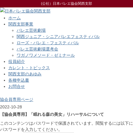
(公社）日本バレエ協会関西支部
ホーム
関西支部事業
バレエ芸術劇場
関西ジュニア・シニアバレエフェスティバル
ローズ・バレエ・フェスティバル
バレエ芸術劇場選考会
ワガノワメソード・ゼミナール
役員紹介
カレント・トピックス
関西支部のあゆみ
各種申込書
お問合せ
協会員専用ページ
2022-10-28
【協会員専用】「眠れる森の美女」リハーサルについて
このコンテンツはパスワードで保護されています。閲覧するには以下に
パスワードを入力してください。