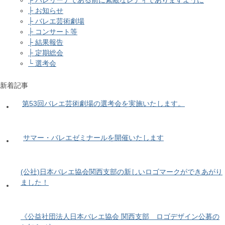
├ バレリーナである前に素敵なレディでありますように
├ お知らせ
├ バレエ芸術劇場
├ コンサート等
├ 結果報告
├ 定期総会
└ 選考会
新着記事
第53回バレエ芸術劇場の選考会を実施いたします。
サマー・バレエゼミナールを開催いたします
(公社)日本バレエ協会関西支部の新しいロゴマークができあがり
ました！
《公益社団法人日本バレエ協会 関西支部 ロゴデザイン公募の