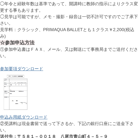
◯年令と経験年数は基準であって、開講時に教師の指示によりクラス変
更する事もあります。
◯見学は可能ですが、メモ・撮影・録音は一切不許可ですのでご了承下
さい。
見学料：クラシック、PRIMAQUA BALLETとも１クラス￥2,200(税込
み)
☆参加申込方法
①参加申込書はＦＡＸ、メール、又は郵送にて事務局までご送付くださ
い。
参加要項ダウンロード
申込み用紙ダウンロード
②受講料は現金書留で送って下さるか、下記の銀行口座にご送金下さ
い。
送付先：〒５８１－００１８ 八尾市青山町４－５－９