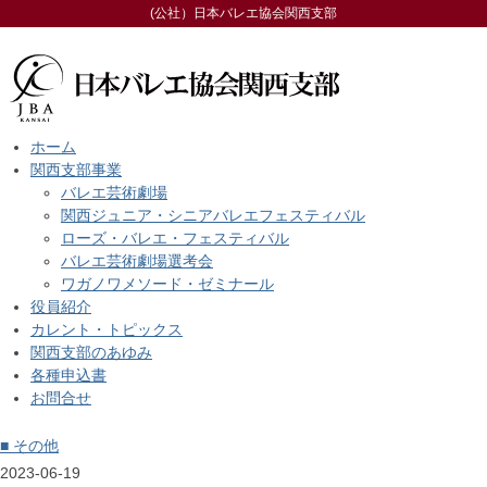
(公社）日本バレエ協会関西支部
ホーム
関西支部事業
バレエ芸術劇場
関西ジュニア・シニアバレエフェスティバル
ローズ・バレエ・フェスティバル
バレエ芸術劇場選考会
ワガノワメソード・ゼミナール
役員紹介
カレント・トピックス
関西支部のあゆみ
各種申込書
お問合せ
■ その他
2023-06-19