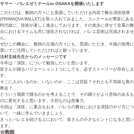
サマー・バレエゼミナールin OSAKAを開催いたします
このたびは、教師の方々にも受講していただける内容で舞台演技指導
(PRIMAQUA BALLET)を取り入れてみました。コンクールが豊富にある
時代故に、技術が著しく進歩しております。その進歩に併せて全幕の舞
台におけるマイムも共に強化されなければ、バレエ芸術は完成されませ
ん。
ぜひこの機会に、教師の立場の方々にも、受講いただき、今後の指導に
置いてご活用していただければと願っています。
法村圭緒先生からのメッセージです
今年は「演技」について勉強したいと思います。
皆さんが踊るバリエーション１つにしても、必ずストーリーが存在しま
す。
そこに人がいるのか、いないのか…ここは宮廷？それとも不気味な夜の
教会？…
どういう場面で踊るのかを考えることで、その踊りがより意味のあるも
のに変化すると思います。大切なのは想像力。
今回は「演技」に重点をおき、バレエの舞台における演技のやり方につ
いて、一緒に学んでいきましょう。
きっとバレエを続ける上において、皆さんの小さなヒントになると思い
ます。
☆教師