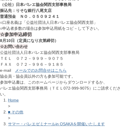
（公社）日本バレエ協会関西支部事務局
振込先：りそな銀行八尾支店
普通預金 ＮＯ．０５０９２４１
○口座名義は「公益社団法人日本バレエ協会関西支部」
○申込者多数の場合は参加申込用紙をコピ－して下さい。
☆参加申込締切
8月10日（定員になり次第締切）
☆お問い合わせ
公益社団法人日本バレエ協会関西支部事務局
ＴＥＬ ０７２－９９９－９０７５
ＦＡＸ ０７２－９９６－９１８５
e-mail
メールでのお問合せはこちら
協会員・協会員以外の方も参加可能です。
参加申込書は、このホームページからダウンロードするか、
バレエ協会関西支部事務局（ＴＥＬ072-999-9075）にご請求くださ
い。
Home
>
■ その他
>
サマー・バレエゼミナールin OSAKAを開催いたします