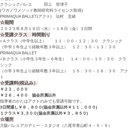
クラシックバレエ 田上 世津子
(ワガノワメソッド教師研究科ライセンス取得)
PRIMAQUA BALLET(アクト) 法村 圭緒
☆期間
２０２３年８月１６日（水）～１８日（金）３日間
☆受講クラス 時間割り
○Ａクラス（中学生以上） １１：００－１２：３０ クラシック
（中学１年生より経験年数３年以上） １２：３０－１３：３０
PRIMAQUA BALLET
○Ｂクラス（小学生３年生～６年生） １４：００－１５：３０ クラ
シック
（小学３年生より経験年数３年以上） １５：３０－１６：３０ アク
ト
☆受講料(税込み）
￥２２，０００
￥２６，４００ 協会所属以外
指導者のかたはアクトのみでも受講可能です。
3日間通し￥８，８００(協会所属以外￥１１，０００)
１クラス￥３,３００(協会所属以外￥３，８５０)
☆場所
大阪バレエアカデミー・スタジオ（八尾市青山町４－５－９）