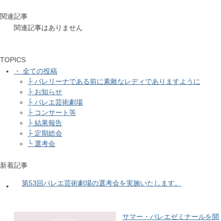
関連記事
関連記事はありません
TOPICS
・ 全ての投稿
├ バレリーナである前に素敵なレディでありますように
├ お知らせ
├ バレエ芸術劇場
├ コンサート等
├ 結果報告
├ 定期総会
└ 選考会
新着記事
第53回バレエ芸術劇場の選考会を実施いたします。
サマー・バレエゼミナールを開