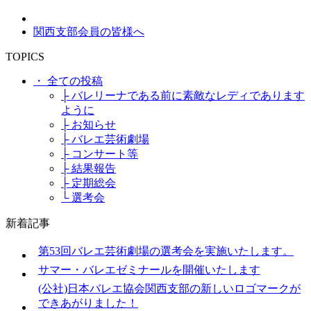
関西支部会員の皆様へ​
TOPICS
・ 全ての投稿
├ バレリーナである前に素敵なレディであります
ように
├ お知らせ
├ バレエ芸術劇場
├ コンサート等
├ 結果報告
├ 定期総会
└ 選考会
新着記事
第53回バレエ芸術劇場の選考会を実施いたします。
サマー・バレエゼミナールを開催いたします
(公社)日本バレエ協会関西支部の新しいロゴマークが
できあがりました！