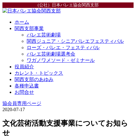
(公社）日本バレエ協会関西支部
ホーム
関西支部事業
バレエ芸術劇場
関西ジュニア・シニアバレエフェスティバル
ローズ・バレエ・フェスティバル
バレエ芸術劇場選考会
ワガノワメソード・ゼミナール
役員紹介
カレント・トピックス
関西支部のあゆみ
各種申込書
お問合せ
協会員専用ページ
2020-07-17
文化芸術活動支援事業についてお知ら
せ