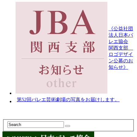
《公益社団
法人日本バ
レエ協会
関西支部
ロゴデザイ
ン公募のお
知らせ》
第52回バレエ芸術劇場の写真をお届けします。