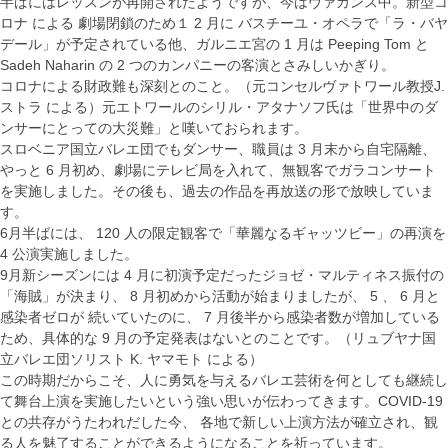
半ばにはレッスンが再開されたようですが、今はヴァカンス中。新型コ
ロナ による 劇場閉鎖のため１ 2 月に バスチーユ・オペラで「ラ・バヤ
デール」が予定されている他、ガルニエ宮の 1 月は Peeping Tom と
Sadeh Naharin の 2 つのカンパニーの客演とさみしいかぎり。
コロナによる財政難も深刻とのこと。（元コンセルヴァトワール教授J.
ストラ による）元エトワールのシリル・アタナソフ氏は「世界中のダ
ンサーにとっての大災難」と嘆いておられます。
スロベニア国立バレエ団でもダンサー、職員は 3 月末から自宅隔離、
やっと 6 月初め、劇場にテレビ局を入れて、無観客でガラコンサート
を実施しました。その後も、過去の作品を再放送の形で放映していま
す。
6月半ばには、 120 人の限定観客で「華麗なるギャッツビー」の再演を
4 公演実施しました。
9月新シーズンには 4 月に初演予定だったジョゼ・マルティネス振付の
「海賊」が決まり、 8 月初めから活動が始まりましたが、 5 、 6 月と
感染者ゼロが 続いていたのに、 7 月後半から感染者数が増加している
ため、具体的な 9 月の予定発表はないとのことです。（リュブヤナ国
立バレエ団ソリスト K. ヤマモト による）
この時期だからこそ、人に勇気を与えるバレエ芸術を何としても継続し
て舞台上演を実施したいという強い思いが伝わってきます。COVID-19
との共存がうたわれだした今、 各地で新しい上演方法が確立され、観
る人を魅了することができるようになることを祈っています。