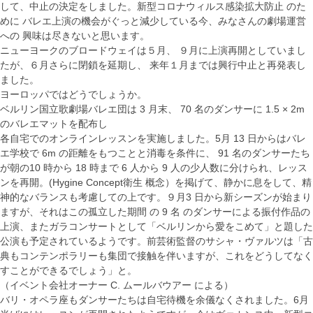
して、中止の決定をしました。新型コロナウィルス感染拡大防止 のた
めに バレエ上演の機会がぐっと減少している今、みなさんの劇場運営
への 興味は尽きないと思います。
ニューヨークのブロードウェイは５月、 ９月に上演再開としていまし
たが、６月さらに閉鎖を延期し、 来年１月までは興行中止と再発表し
ました。
ヨーロッパではどうでしょうか。
ベルリン国立歌劇場バレエ団は 3 月末、 70 名のダンサーに 1.5 × 2m
のバレエマットを配布し
各自宅でのオンラインレッスンを実施しました。5月 13 日からはバレ
エ学校で 6m の距離をもつことと消毒を条件に、 91 名のダンサーたち
が朝の10 時から 18 時まで 6 人から 9 人の少人数に分けられ、レッス
ンを再開。(Hygine Concept衛生 概念）を掲げて、静かに息をして、精
神的なバランスも考慮しての上です。９月3 日から新シーズンが始まり
ますが、それはこの孤立した期間 の 9 名 のダンサーによる振付作品の
上演、またガラコンサートとして「ベルリンから愛をこめて」と題した
公演も予定されているようです。前芸術監督のサシャ・ヴァルツは「古
典もコンテンポラリーも集団で接触を伴いますが、これをどうしてなく
すことができるでしょう」と。
（イベント会社オーナー C. ムールバウアー による）
バリ・オペラ座もダンサーたちは自宅待機を余儀なくされました。6月