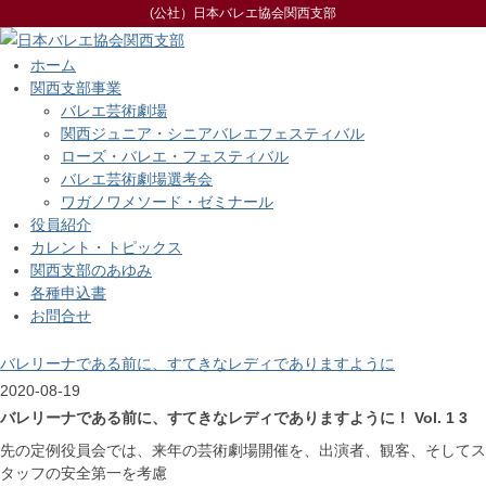
(公社）日本バレエ協会関西支部
ホーム
関西支部事業
バレエ芸術劇場
関西ジュニア・シニアバレエフェスティバル
ローズ・バレエ・フェスティバル
バレエ芸術劇場選考会
ワガノワメソード・ゼミナール
役員紹介
カレント・トピックス
関西支部のあゆみ
各種申込書
お問合せ
バレリーナである前に、すてきなレディでありますように
2020-08-19
バレリーナである前に、すてきなレディでありますように！ Vol. 1 3
先の定例役員会では、来年の芸術劇場開催を、出演者、観客、そしてス
タッフの安全第一を考慮