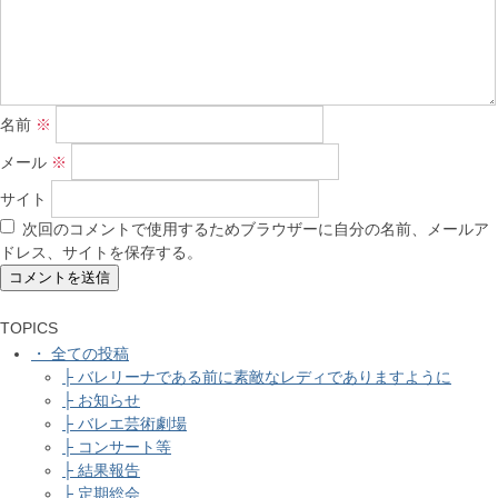
名前
※
メール
※
サイト
次回のコメントで使用するためブラウザーに自分の名前、メールア
ドレス、サイトを保存する。
TOPICS
・ 全ての投稿
├ バレリーナである前に素敵なレディでありますように
├ お知らせ
├ バレエ芸術劇場
├ コンサート等
├ 結果報告
├ 定期総会