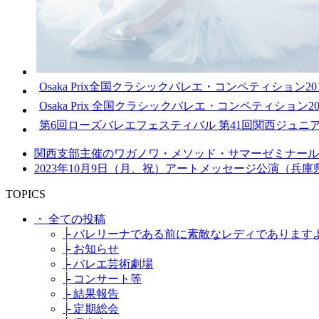
Osaka Prix全国クラシックバレエ・コンペティション20
Osaka Prix 全国クラシックバレエ・コンペティション20
第6回ローズバレエフェスティバル 第41回関西ジュニ
関西支部主催のワガノワ・メソッド・サマーゼミナール
2023年10月9日（月、祝）アートメッセージ公演（
TOPICS
・ 全ての投稿
├ バレリーナである前に素敵なレディであります
├ お知らせ
├ バレエ芸術劇場
├ コンサート等
├ 結果報告
├ 定期総会