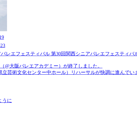
19
23
アバレエフェスティバル 第30回関西シニアバレエフェスティバ
（@大阪バレエアカデミー）が終了しました。
兵庫県立芸術文化センター中ホール）リハーサルが快調に進んでい
ように