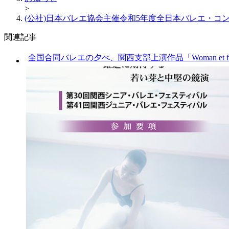
>
(公社)日本バレエ協会主催令和5年度全日本バレエ・コ
関連記事
全国合同バレエの夕べ、関西支部上演作品「Woman et fe