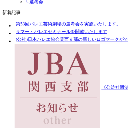
└ 選考会
新着記事
第53回バレエ芸術劇場の選考会を実施いたします。
サマー・バレエゼミナールを開催いたします
(公社)日本バレエ協会関西支部の新しいロゴマークが
《公益社団