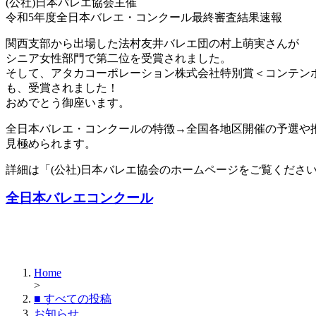
(公社)日本バレエ協会主催
令和5年度全日本バレエ・コンクール最終審査結果速報
関西支部から出場した法村友井バレエ団の村上萌実さんが
シニア女性部門で第二位を受賞されました。
そして、アタカコーポレーション株式会社特別賞＜コンテン
も、受賞されました！
おめでとう御座います。
全日本バレエ・コンクールの特徴→全国各地区開催の予選や
見極められます。
詳細は「(公社)日本バレエ協会のホームページをご覧くださ
全日本バレエコンクール
Home
>
■ すべての投稿
お知らせ