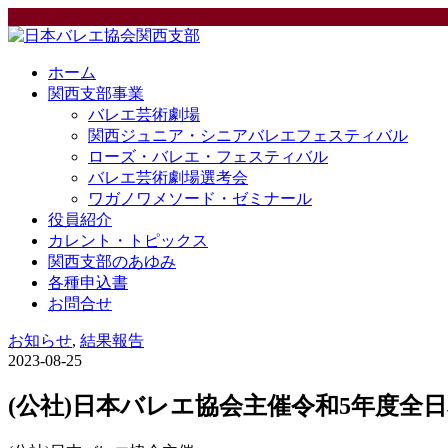
ホーム
関西支部事業
バレエ芸術劇場
関西ジュニア・シニアバレエフェスティバル
ローズ・バレエ・フェスティバル
バレエ芸術劇場選考会
ワガノワメソード・ゼミナール
役員紹介
カレント・トピックス
関西支部のあゆみ
各種申込書
お問合せ
お知らせ
,
結果報告
2023-08-25
(公社)日本バレエ協会主催令和5年度全