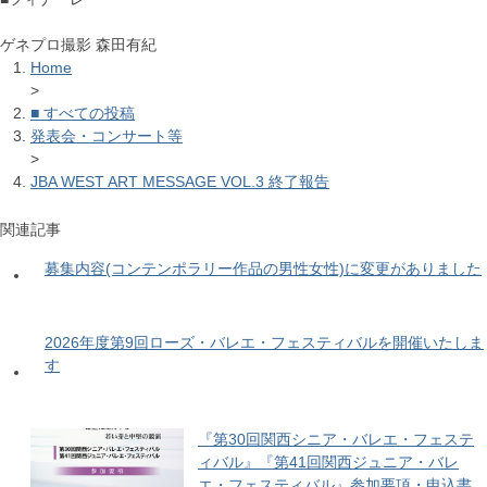
ゲネプロ撮影 森田有紀
Home
>
■ すべての投稿
発表会・コンサート等
>
JBA WEST ART MESSAGE VOL.3 終了報告
関連記事
募集内容(コンテンポラリー作品の男性女性)に変更がありました
2026年度第9回ローズ・バレエ・フェスティバルを開催いたしま
す
『第30回関西シニア・バレエ・フェステ
ィバル』『第41回関西ジュニア・バレ
エ・フェスティバル』参加要項・申込書