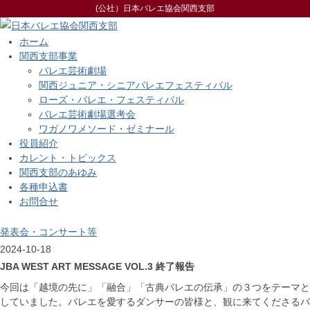
(公社）日本バレエ協会関西支部
ホーム
関西支部事業
バレエ芸術劇場
関西ジュニア・シニアバレエフェスティバル
ローズ・バレエ・フェスティバル
バレエ芸術劇場選考会
ワガノワメソード・ゼミナール
役員紹介
カレント・トピックス
関西支部のあゆみ
各種申込書
お問合せ
発表会・コンサート等
2024-10-18
JBA WEST ART MESSAGE VOL.3 終了報告
今回は「越境の先に」「融合」「古典バレエの伝承」の３つをテーマと
していました。バレエを愛するダンサーの皆様と、観に来てくださるバ