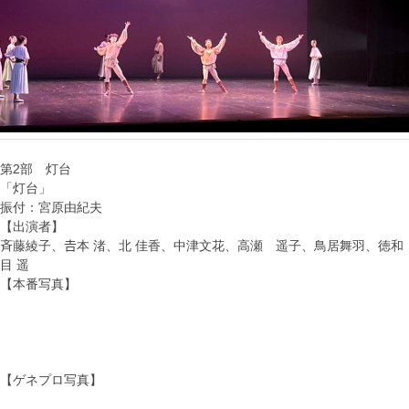
第2部 灯台
「灯台」
振付：宮原由紀夫
【出演者】
斉藤綾子、𠮷本 渚、北 佳香、中津文花、高瀬 遥子、鳥居舞羽、徳和
目 遥
【本番写真】
【ゲネプロ写真】