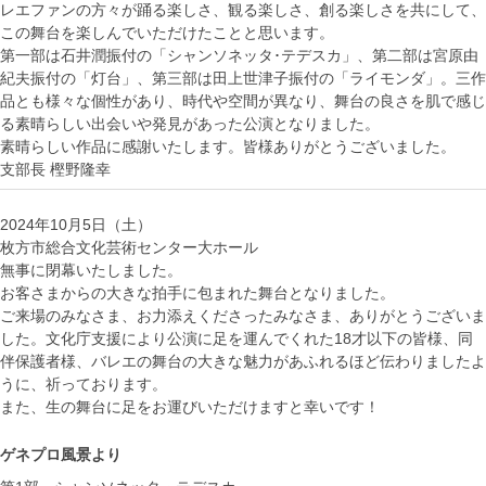
レエファンの方々が踊る楽しさ、観る楽しさ、創る楽しさを共にして、
この舞台を楽しんでいただけたことと思います。
第一部は石井潤振付の「シャンソネッタ･テデスカ」、第二部は宮原由
紀夫振付の「灯台」、第三部は田上世津子振付の「ライモンダ」。三作
品とも様々な個性があり、時代や空間が異なり、舞台の良さを肌で感じ
る素晴らしい出会いや発見があった公演となりました。
素晴らしい作品に感謝いたします。皆様ありがとうございました。
支部長 樫野隆幸
2024年10月5日（土）
枚方市総合文化芸術センター大ホール
無事に閉幕いたしました。
お客さまからの大きな拍手に包まれた舞台となりました。
ご来場のみなさま、お力添えくださったみなさま、ありがとうございま
した。文化庁支援により公演に足を運んでくれた18才以下の皆様、同
伴保護者様、バレエの舞台の大きな魅力があふれるほど伝わりましたよ
うに、祈っております。
また、生の舞台に足をお運びいただけますと幸いです！
ゲネプロ風景より