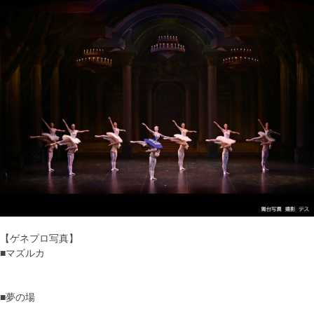
【ゲネプロ写真】
■マズルカ
■夢の場