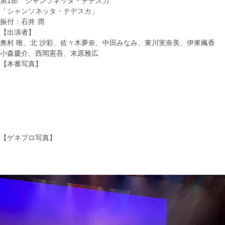
第1部 シャンソネッタ・テデスカ
「シャンソネッタ・テデスカ」
振付：石井 潤
【出演者】
奥村 唯、北 沙彩、佐々木夢奈、中田みなみ、東川実奈美、伊東楓香
小森慶介、西岡憲吾、末原雅広
【本番写真】
【ゲネプロ写真】