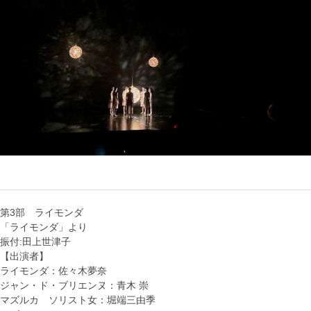
第3部 ライモンダ
「ライモンダ」より
振付:田上世津子
【出演者】
ライモンダ：佐々木夢奈
ジャン・ド・ブリエンヌ：青木 崇
マズルカ ソリスト女：堀端三由季