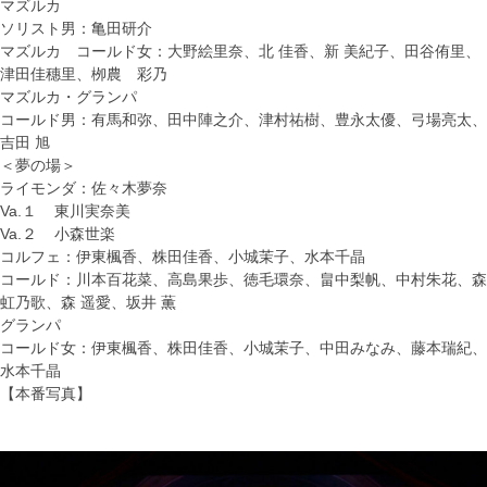
マズルカ
ソリスト男：亀田研介
マズルカ コールド女：大野絵里奈、北 佳香、新 美紀子、田谷侑里、
津田佳穗里、栁農 彩乃
マズルカ・グランパ
コールド男：有馬和弥、田中陣之介、津村祐樹、豊永太優、弓場亮太、
吉田 旭
＜夢の場＞
ライモンダ：佐々木夢奈
Va.１ 東川実奈美
Va.２ 小森世楽
コルフェ：伊東楓香、株田佳香、小城茉子、水本千晶
コールド：川本百花菜、高島果歩、徳毛環奈、畠中梨帆、中村朱花、森
虹乃歌、森 遥愛、坂井 薫
グランパ
コールド女：伊東楓香、株田佳香、小城茉子、中田みなみ、藤本瑞紀、
水本千晶
【本番写真】