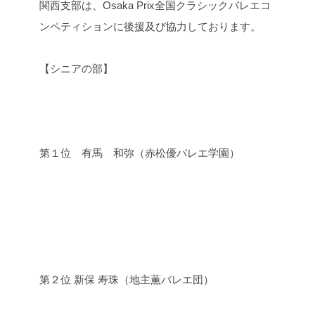
​関西支部は、Osaka Prix全国クラシックバレエコ
ンペティションに後援及び協力しております。
【シニアの部】
第１位 有馬 和弥（赤松優バレエ学園）
​第２位 新保 寿珠（地主薫バレエ団）