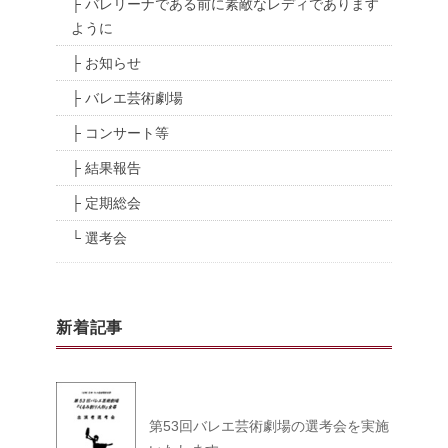
├ バレリーナである前に素敵なレディであります
ように
├ お知らせ
├ バレエ芸術劇場
├ コンサート等
├ 結果報告
├ 定期総会
└ 選考会
新着記事
第53回バレエ芸術劇場の選考会を実施