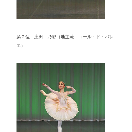
第２位 庄田 乃彩（地主薫エコール・ド・バレ
エ）​