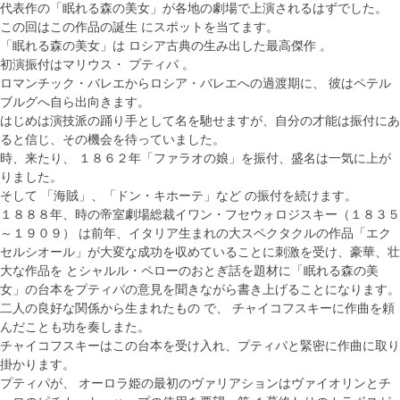
代表作の「眠れる森の美女」が各地の劇場で上演されるはずでした。
この回はこの作品の誕生 にスポットを当てます。
「眠れる森の美女」は ロシア古典の生み出した最高傑作 。
初演振付はマリウス・ プティパ 。
ロマンチック・バレエからロシア・バレエへの過渡期に、 彼はペテル
ブルグへ自ら出向きます。
はじめは演技派の踊り手として名を馳せますが、自分の才能は振付にあ
ると信じ、その機会を待っていました。
時、来たり、 １８６２年「ファラオの娘」を振付、盛名は一気に上が
りました。
そして 「海賊」、「ドン・キホーテ」など の振付を続けます。
１８８８年、時の帝室劇場総裁イワン・フセウォロジスキー（１８３５
～１９０９） は前年、イタリア生まれの大スペクタクルの作品「エク
セルシオール」が大変な成功を収めていることに刺激を受け、豪華、壮
大な作品を とシャルル・ペローのおとぎ話を題材に「眠れる森の美
女」の台本をプティパの意見を聞きながら書き上げることになります。
二人の良好な関係から生まれたもの で、 チャイコフスキーに作曲を頼
んだことも功を奏しまた。
チャイコフスキーはこの台本を受け入れ、プティパと緊密に作曲に取り
掛かります。
プティパが、 オーロラ姫の最初のヴァリアションはヴァイオリンとチ