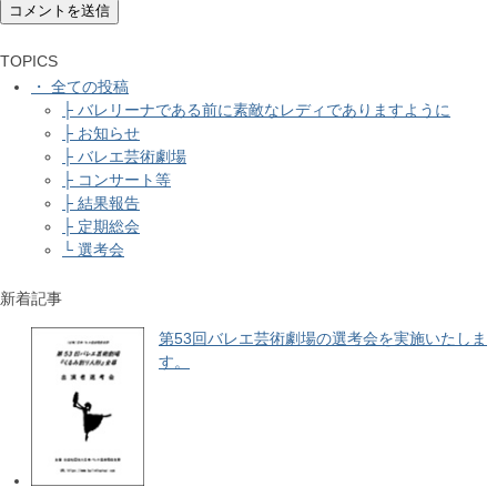
TOPICS
・ 全ての投稿
├ バレリーナである前に素敵なレディでありますように
├ お知らせ
├ バレエ芸術劇場
├ コンサート等
├ 結果報告
├ 定期総会
└ 選考会
新着記事
第53回バレエ芸術劇場の選考会を実施いたしま
す。