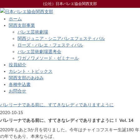
(公社）日本バレエ協会関西支部
ホーム
関西支部事業
バレエ芸術劇場
関西ジュニア・シニアバレエフェスティバル
ローズ・バレエ・フェスティバル
バレエ芸術劇場選考会
ワガノワメソード・ゼミナール
役員紹介
カレント・トピックス
関西支部のあゆみ
各種申込書
お問合せ
バレリーナである前に、すてきなレディでありますように
2020-10-15
バレリーナである前に、すてきなレディでありますように！ Vol. 14
2020年もあと3か月を切りました。今年はチャイコフスキー生誕180 年
の年でもあり、本来ならば、