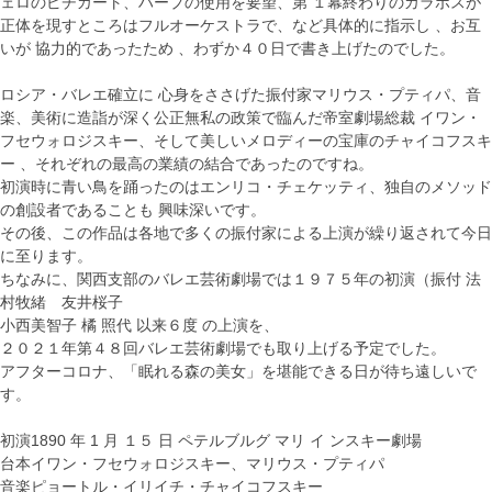
ェロのピチカート、ハープの使用を要望、第 １幕終わりのカラボスが
正体を現すところはフルオーケストラで、など具体的に指示し 、お互
いが 協力的であったため 、わずか４０日で書き上げたのでした。
ロシア・バレエ確立に 心身をささげた振付家マリウス・プティパ、音
楽、美術に造詣が深く公正無私の政策で臨んだ帝室劇場総裁 イワン・
フセウォロジスキー、そして美しいメロディーの宝庫のチャイコフスキ
ー 、それぞれの最高の業績の結合であったのですね。
初演時に青い鳥を踊ったのはエンリコ・チェケッティ、独自のメソッド
の創設者であることも 興味深いです。
その後、この作品は各地で多くの振付家による上演が繰り返されて今日
に至ります。
ちなみに、関西支部のバレエ芸術劇場では１９７５年の初演（振付 法
村牧緒 友井桜子
小西美智子 橘 照代 以来６度 の上演を、
２０２１年第４８回バレエ芸術劇場でも取り上げる予定でした。
アフターコロナ、「眠れる森の美女」を堪能できる日が待ち遠しいで
す。
初演1890 年 1 月 １５ 日 ペテルブルグ マリ イ ンスキー劇場
台本イワン・フセウォロジスキー、マリウス・プティパ
音楽ピョートル・イリイチ・チャイコフスキー