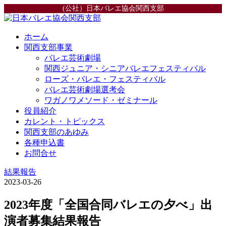
(公社）日本バレエ協会関西支部
ホーム
関西支部事業
バレエ芸術劇場
関西ジュニア・シニアバレエフェスティバル
ローズ・バレエ・フェスティバル
バレエ芸術劇場選考会
ワガノワメソード・ゼミナール
役員紹介
カレント・トピックス
関西支部のあゆみ
各種申込書
お問合せ
結果報告
2023-03-26
2023年度「全国合同バレエの夕べ」出
演者募集結果報告