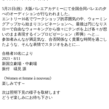
5月21日(祝）大阪バレエアカデミーにて全国合同バレエの夕
べのオーディションが行なわれました。
エントリー16名でワークショップ的雰囲気の中、ウォーミン
グアップから始まりコンビネーションへ。最後は円になりス
ローで自由なウォーキングから徐々にテンポを上げ各々が想
いのまま表現するインプロビゼーション（即興）へと…
参加者みんなが満足気な、合否関係なく貴重な時間を過ごし
たような、そんな表情でスタジオをあとに…
合格者10名により
2023・8/11
新国立劇場・中劇場
振付 礒見 源
《Women et femme à nouveau》
楽しみです～
次は照明下見の様子を取材します
どうぞ楽しみにお待ち下さい