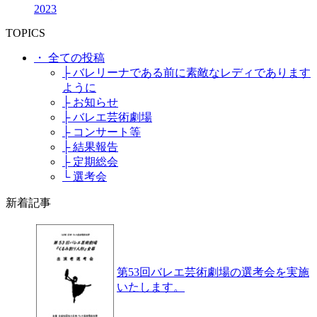
2023
TOPICS
・ 全ての投稿
├ バレリーナである前に素敵なレディであります
ように
├ お知らせ
├ バレエ芸術劇場
├ コンサート等
├ 結果報告
├ 定期総会
└ 選考会
新着記事
第53回バレエ芸術劇場の選考会を実施
いたします。